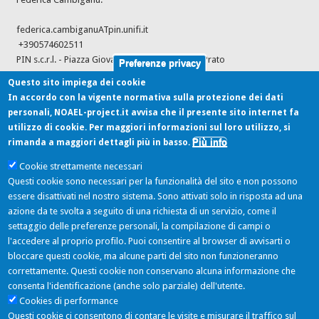
federica.cambiganuATpin.unifi.it
+390574602511
PIN s.c.r.l. - Piazza Giovanni Ciardi 25, 59100 - Prato
Preferenze privacy
Questo sito impiega dei cookie
In accordo con la vigente normativa sulla protezione dei dati
Ultimi feed dalle fonti
personali, NOAEL-project.it avvisa che il presente sito internet fa
utilizzo di cookie. Per maggiori informazioni sul loro utilizzo, si
Più info
rimanda a maggiori dettagli più in basso.
Cookie strettamente necessari
Outcome of the consultation with Member States, the applicant and EFSA
Questi cookie sono necessari per la funzionalità del sito e non possono
on the pesticide risk assessment for spiromesifen in light of
essere disattivati nel nostro sistema. Sono attivati solo in risposta ad una
confirmatory data
azione da te svolta a seguito di una richiesta di un servizio, come il
settaggio delle preferenze personali, la compilazione di campi o
Ultimi Tweets
l'accedere al proprio profilo. Puoi consentire al browser di avvisarti o
bloccare questi cookie, ma alcune parti del sito non funzioneranno
correttamente. Questi cookie non conservano alcuna informazione che
consenta l'identificazione (anche solo parziale) dell'utente.
NOAEL Project
Cookies di performance
06/06/2016 - 11:11
Questi cookie ci consentono di contare le visite e misurare il traffico sul