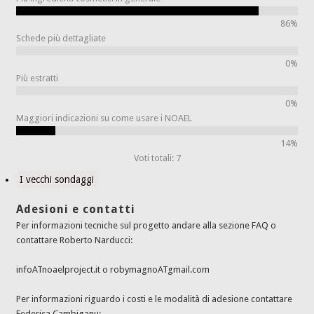
86%
Schede più dettagliate
0%
Più estratti
0%
Maggiori indicazioni su come usare i NOAEL
14%
Voti totali: 7
I vecchi sondaggi
Adesioni e contatti
Per informazioni tecniche sul progetto andare alla sezione FAQ o
contattare Roberto Narducci:
infoATnoaelproject.it o robymagnoATgmail.com
Per informazioni riguardo i costi e le modalità di adesione contattare
Federica Cambiganu: